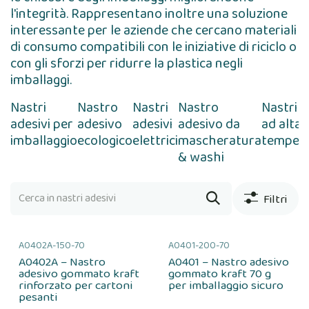
l'integrità. Rappresentano inoltre una soluzione
interessante per le aziende che cercano materiali
di consumo compatibili con le iniziative di riciclo o
con gli sforzi per ridurre la plastica negli
imballaggi.
Nastri
Nastro
Nastri
Nastro
Nastri 
adesivi per
adesivo
adesivi
adesivo da
ad alta
imballaggio
ecologico
elettrici
mascheratura
temper
& washi
Filtri
A0402A-150-70
A0401-200-70
A0402A – Nastro
A0401 – Nastro adesivo
adesivo gommato kraft
gommato kraft 70 g
rinforzato per cartoni
per imballaggio sicuro
pesanti