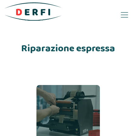
Passa al contenuto
Riparazione espressa