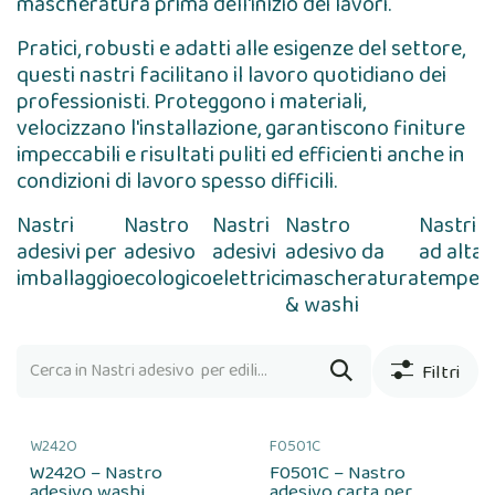
mascheratura prima dell'inizio dei lavori.
Pratici, robusti e adatti alle esigenze del settore,
questi nastri facilitano il lavoro quotidiano dei
professionisti. Proteggono i materiali,
velocizzano l'installazione, garantiscono finiture
impeccabili e risultati puliti ed efficienti anche in
condizioni di lavoro spesso difficili.
Nastri
Nastro
Nastri
Nastro
Nastri 
adesivi per
adesivo
adesivi
adesivo da
ad alta
imballaggio
ecologico
elettrici
mascheratura
temper
& washi
Filtri
W242O
F0501C
W242O – Nastro
F0501C – Nastro
adesivo washi
adesivo carta per