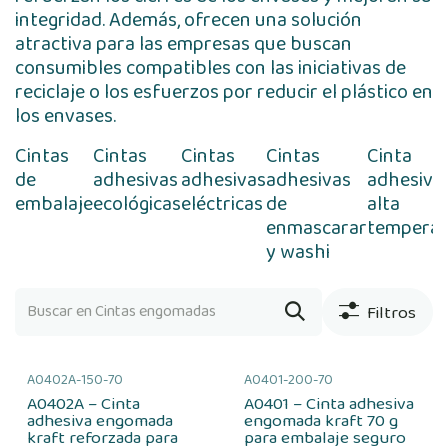
integridad. Además, ofrecen una solución
atractiva para las empresas que buscan
consumibles compatibles con las iniciativas de
reciclaje o los esfuerzos por reducir el plástico en
los envases.
Cintas
Cintas
Cintas
Cintas
Cinta
de
adhesivas
adhesivas
adhesivas
adhesiva
embalaje
ecológicas
eléctricas
de
alta
enmascarar
temperat
y washi
Filtros
A0402A-150-70
A0401-200-70
A0402A – Cinta
A0401 – Cinta adhesiva
adhesiva engomada
engomada kraft 70 g
kraft reforzada para
para embalaje seguro