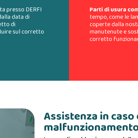
ata presso DERFI
Parti di usura c
dalla data di
tempo, come le lame
etto di
coperte dalla nost
luire sul corretto
manutenute e sosti
corretto funziona
Assistenza in caso 
malfunzionament