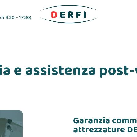
ì 8:30 - 17:30)
esivo
Distributori di etichette
Nastri adesivi
a e assistenza post
Garanzia comme
attrezzature D