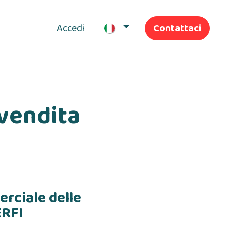
Accedi
Contattaci
I nostri servizi
-vendita
rciale delle
ERFI