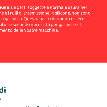
omune
: Le parti soggette a normale usura nel
 e i rulli di trasmissione in silicone, non sono
ra garanzia. Queste parti dovranno essere
tuite secondo necessità per garantire il
mento delle vostre macchine.
di
o