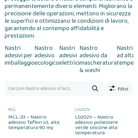
permanentemente diversi elementi. Migliorano la
precisione delle operazioni, mettono in sicurezza
le superfici e ottimizzano le condizioni di lavoro,
garantendo al contempo affidabilità e
prestazioni.
Nastri
Nastro
Nastri
Nastro
Nastri 
adesivi per
adesivo
adesivi
adesivo da
ad alta
imballaggio
ecologico
elettrici
mascheratura
temper
& washi
Filtri
MCL
L0202V
MCL-33 – Nastro
L0202V – Nastro
adesivo Teflon UL alta
adesivo poliestere
temperatura 90 my
verde silicone alta
temperatura