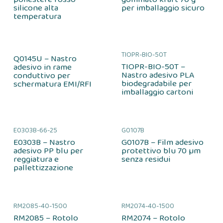
silicone alta
per imballaggio sicuro
temperatura
TIOPR-BIO-50T
Q0145U – Nastro
TIOPR-BIO-50T –
adesivo in rame
Nastro adesivo PLA
conduttivo per
biodegradabile per
schermatura EMI/RFI
imballaggio cartoni
E0303B-66-25
G0107B
E0303B – Nastro
G0107B – Film adesivo
adesivo PP blu per
protettivo blu 70 µm
reggiatura e
senza residui
pallettizzazione
RM2085-40-1500
RM2074-40-1500
RM2085 – Rotolo
RM2074 – Rotolo