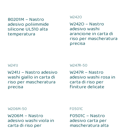
W242O
B0201M – Nastro
W242O – Nastro
adesivo poliimmide
adesivo washi
silicone UL510 alta
arancione in carta di
temperatura
riso per mascheratura
precisa
W241J
W247R-50
W241J – Nastro adesivo
W247R – Nastro
washi giallo in carta di
adesivo washi rosa in
riso per mascheratura
carta di riso per
precisa
finiture delicate
W206M-50
F0501C
W206M – Nastro
F0501C – Nastro
adesivo washi viola in
adesivo carta per
carta di riso per
mascheratura alta