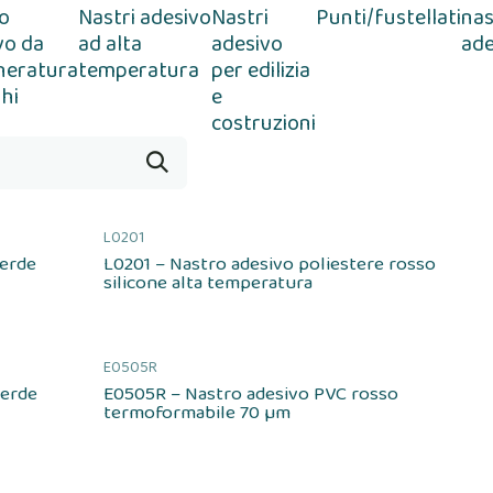
o
Nastri adesivo
Nastri
Punti/fustellati
nas
vo da
ad alta
adesivo
ade
heratura
temperatura
per edilizia
hi
e
costruzioni
L0201
verde
L0201 – Nastro adesivo poliestere rosso
silicone alta temperatura
E0505R
verde
E0505R – Nastro adesivo PVC rosso
termoformabile 70 µm