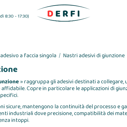
ì 8:30 - 17:30)
esivo
Distributori di etichette
Nastri adesivi
adesivo a faccia singola
Nastri adesivi di giunzione
zione
iunzione
» raggruppa gli adesivi destinati a collegare
affidabile. Copre in particolare le applicazioni di giu
pecifici.
ni sicure, mantengono la continuità del processo e gar
ti industriali dove precisione, compatibilità dei mater
nza intoppi.