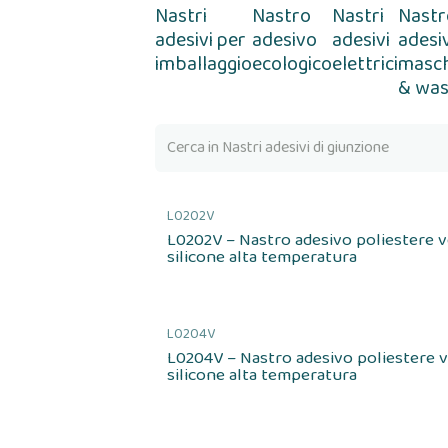
Nastri
Nastro
Nastri
Nastr
adesivi per
adesivo
adesivi
adesi
imballaggio
ecologico
elettrici
masc
& was
L0202V
L0202V – Nastro adesivo poliestere 
silicone alta temperatura
L0204V
L0204V – Nastro adesivo poliestere 
silicone alta temperatura