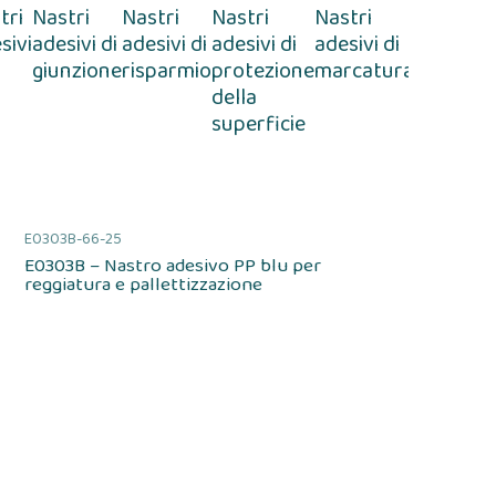
tri
Nastri
Nastri
Nastri
Nastri
Nastri
sivi
adesivi di
adesivi di
adesivi di
adesivi di
adesivi
giunzione
risparmio
protezione
marcatura
antiader
della
superficie
E0303B-66-25
E0303B – Nastro adesivo PP blu per
reggiatura e pallettizzazione