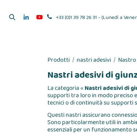
Passa al contenuto
+33 (0)1 39 78 26 31 - (Lunedì a Venerd
Distributori di ad
Prodotti
nastri adesivi
Nastro 
Nastri adesivi di giun
La categoria «
Nastri adesivi di g
supporti tra loro in modo preciso e 
tecnici o di continuità su supporti s
Questi nastri assicurano connessio
Sono particolarmente utili in ambien
essenziali per un funzionamento se