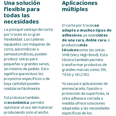
Una solución
Aplicaciones
flexible para
múltiples
todas las
necesidades
El corte por troceo
se
La principal ventaja del corte
adapta a muchos tipos de
por troceo es su gran
adhesivos
, ya sean
cintas
flexibilidad. Los talleres
de una cara
,
doble cara
, o
equipados con máquinas de
productos
más
corte, automáticas o
técnicos
como las cintas
semiautomáticas, pueden
VHB (Very High Bond). Esta
producir cintas para
técnica también permite
pequeñas o grandes series,
transformar productos de
sin mínimo de pedido. Esto
grandes marcas como 3M,
significa que incluso los
TESA y VELCRO.
proyectos específicos o de
baja cantidad pueden
Ya sea para aplicaciones de
realizarse fácilmente.
enmascarado, fijación o
protección de superficies, la
Esta técnica también
cinta adhesiva cortada a
es
económica
: permite
medida ofrece soluciones
optimizar el uso del material
adaptadas a las necesidades
produciendo solo el ancho
específicas de los