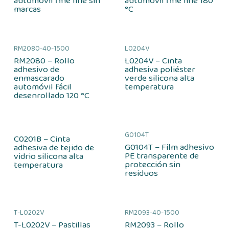
automóvil fine line sin
automóvil fine line 180
marcas
°C
RM2080-40-1500
L0204V
RM2080 – Rollo
L0204V – Cinta
adhesivo de
adhesiva poliéster
enmascarado
verde silicona alta
automóvil fácil
temperatura
desenrollado 120 °C
G0104T
C0201B – Cinta
G0104T – Film adhesivo
adhesiva de tejido de
PE transparente de
vidrio silicona alta
protección sin
temperatura
residuos
T-L0202V
RM2093-40-1500
T-L0202V – Pastillas
RM2093 – Rollo