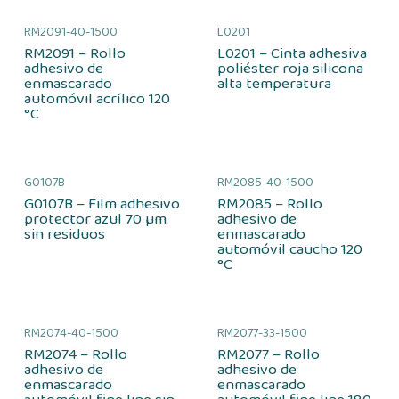
RM2091-40-1500
L0201
RM2091 – Rollo
L0201 – Cinta adhesiva
adhesivo de
poliéster roja silicona
enmascarado
alta temperatura
automóvil acrílico 120
°C
G0107B
RM2085-40-1500
G0107B – Film adhesivo
RM2085 – Rollo
protector azul 70 µm
adhesivo de
sin residuos
enmascarado
automóvil caucho 120
°C
RM2074-40-1500
RM2077-33-1500
RM2074 – Rollo
RM2077 – Rollo
adhesivo de
adhesivo de
enmascarado
enmascarado