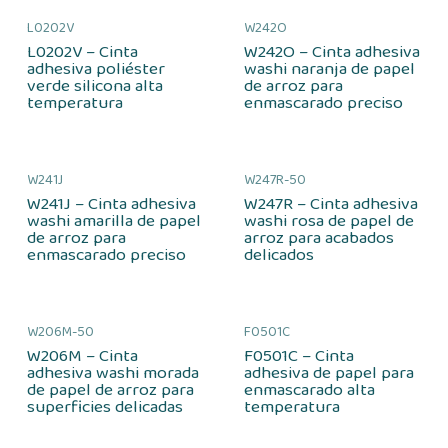
L0202V
W242O
L0202V – Cinta
W242O – Cinta adhesiva
adhesiva poliéster
washi naranja de papel
verde silicona alta
de arroz para
temperatura
enmascarado preciso
W241J
W247R-50
W241J – Cinta adhesiva
W247R – Cinta adhesiva
washi amarilla de papel
washi rosa de papel de
de arroz para
arroz para acabados
enmascarado preciso
delicados
W206M-50
F0501C
W206M – Cinta
F0501C – Cinta
adhesiva washi morada
adhesiva de papel para
de papel de arroz para
enmascarado alta
superficies delicadas
temperatura