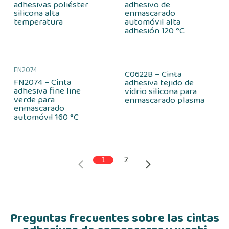
adhesivas poliéster
adhesivo de
silicona alta
enmascarado
temperatura
automóvil alta
adhesión 120 °C
FN2074
C0622B – Cinta
FN2074 – Cinta
adhesiva tejido de
adhesiva fine line
vidrio silicona para
verde para
enmascarado plasma
enmascarado
automóvil 160 °C
1
2
Preguntas frecuentes sobre las cintas