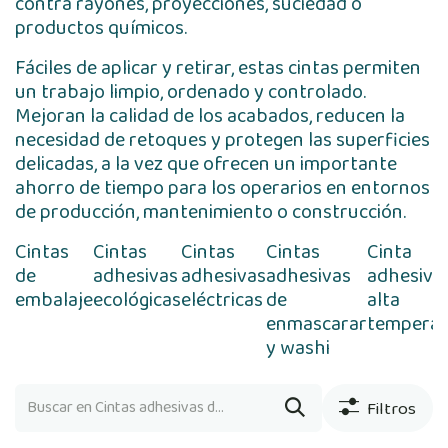
contra rayones, proyecciones, suciedad o
productos químicos.
Fáciles de aplicar y retirar, estas cintas permiten
un trabajo limpio, ordenado y controlado.
Mejoran la calidad de los acabados, reducen la
necesidad de retoques y protegen las superficies
delicadas, a la vez que ofrecen un importante
ahorro de tiempo para los operarios en entornos
de producción, mantenimiento o construcción.
Cintas
Cintas
Cintas
Cintas
Cinta
de
adhesivas
adhesivas
adhesivas
adhesiva
embalaje
ecológicas
eléctricas
de
alta
enmascarar
temperat
y washi
Filtros