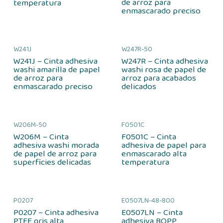
de arroz para
temperatura
enmascarado preciso
W241J
W247R-50
W241J – Cinta adhesiva
W247R – Cinta adhesiva
washi amarilla de papel
washi rosa de papel de
de arroz para
arroz para acabados
enmascarado preciso
delicados
W206M-50
F0501C
W206M – Cinta
F0501C – Cinta
adhesiva washi morada
adhesiva de papel para
de papel de arroz para
enmascarado alta
superficies delicadas
temperatura
P0207
E0507LN-48-800
P0207 – Cinta adhesiva
E0507LN – Cinta
PTFE gris alta
adhesiva BOPP