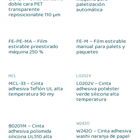
doble cara PET
paletización
transparente
automática
reposicionable 110 µm
FE-PE-MA – Film
FE-M – Film estirable
estirable preestirado
manual para palets y
máquina 250 %
paquetes
MCL
L0202V
MCL-33 – Cinta
L0202V – Cinta
adhesiva Teflón UL alta
adhesiva poliéster
temperatura 90 my
verde silicona alta
temperatura
W242O
B0201M – Cinta
W242O – Cinta adhesiva
adhesiva poliimida
washi naranja de papel
silicona UL510 alta