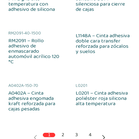
temperatura con
silenciosa para cierre
adhesivo de silicona
de cajas
RM2091-40-1500
L1148A – Cinta adhesiva
RM2091 – Rollo
doble cara transfer
adhesivo de
reforzada para zócalos
enmascarado
y suelos
automóvil acrílico 120
°C
A0402A-150-70
L0201
A0402A – Cinta
L0201 – Cinta adhesiva
adhesiva engomada
poliéster roja silicona
kraft reforzada para
alta temperatura
cajas pesadas
1
2
3
4