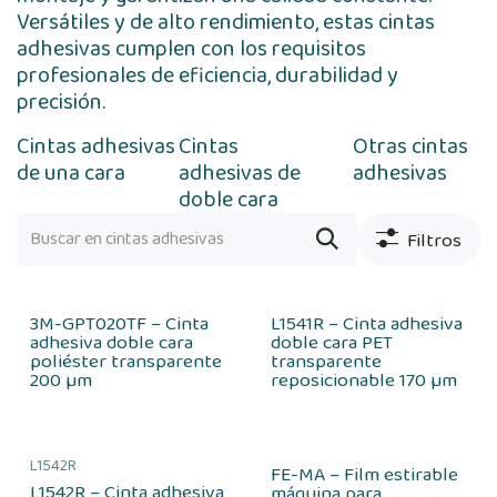
Versátiles y de alto rendimiento, estas cintas
adhesivas cumplen con los requisitos
profesionales de eficiencia, durabilidad y
precisión.
Cintas adhesivas
Cintas
Otras cintas
de una cara
adhesivas de
adhesivas
doble cara
Filtros
3M-GPT020TF – Cinta
L1541R – Cinta adhesiva
adhesiva doble cara
doble cara PET
poliéster transparente
transparente
200 µm
reposicionable 170 µm
L1542R
FE-MA – Film estirable
L1542R – Cinta adhesiva
máquina para