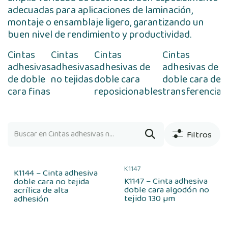
adecuadas para aplicaciones de laminación,
montaje o ensamblaje ligero, garantizando un
buen nivel de rendimiento y productividad.
Cintas
Cintas
Cintas
Cintas
C
adhesivas
adhesivas
adhesivas de
adhesivas de
a
de doble
no tejidas
doble cara
doble cara de
d
cara finas
reposicionables
transferencia
c
e
a
Filtros
K1147
K1144 – Cinta adhesiva
K1147 – Cinta adhesiva
doble cara no tejida
doble cara algodón no
acrílica de alta
tejido 130 µm
adhesión