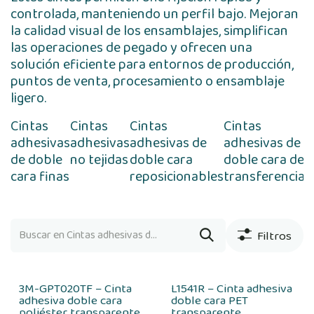
controlada, manteniendo un perfil bajo. Mejoran
la calidad visual de los ensamblajes, simplifican
las operaciones de pegado y ofrecen una
solución eficiente para entornos de producción,
puntos de venta, procesamiento o ensamblaje
ligero.
Cintas
Cintas
Cintas
Cintas
C
adhesivas
adhesivas
adhesivas de
adhesivas de
a
de doble
no tejidas
doble cara
doble cara de
d
cara finas
reposicionables
transferencia
c
e
a
Filtros
3M-GPT020TF – Cinta
L1541R – Cinta adhesiva
adhesiva doble cara
doble cara PET
poliéster transparente
transparente