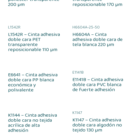
200 µm
reposicionable 170 µm
L1542R
H6604A-25-50
L1542R – Cinta adhesiva
H6604A – Cinta
doble cara PET
adhesiva doble cara de
transparente
tela blanca 220 µm
reposicionable 110 µm
E1141B
E6641 – Cinta adhesiva
E1141B – Cinta adhesiva
doble cara PP blanca
doble cara PVC blanca
económica y
de fuerte adhesión
polivalente
K1147
K1144 – Cinta adhesiva
K1147 – Cinta adhesiva
doble cara no tejida
doble cara algodón no
acrílica de alta
tejido 130 µm
adhesión