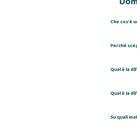
Doma
Che cos'è u
Perché sceg
Qual è la d
Qual è la d
Su quali ma