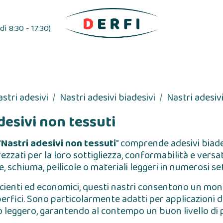
ì 8:30 - 17:30)
esivo
Distributori di etichette
Nastri adesivi
astri adesivi
Nastri adesivi biadesivi
Nastri adesiv
desivi non tessuti
"
Nastri adesivi non tessuti
" comprende adesivi biad
ezzati per la loro sottigliezza, conformabilità e versati
, schiuma, pellicole o materiali leggeri in numerosi sett
fficienti ed economici, questi nastri consentono un mo
perfici. Sono particolarmente adatti per applicazioni 
leggero, garantendo al contempo un buon livello di p