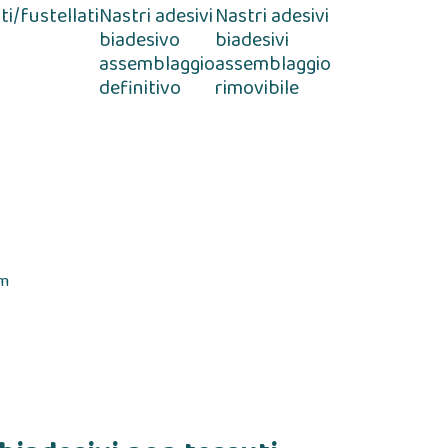
i/fustellati
Nastri adesivi
Nastri adesivi
biadesivo
biadesivi
assemblaggio
assemblaggio
definitivo
rimovibile
µm