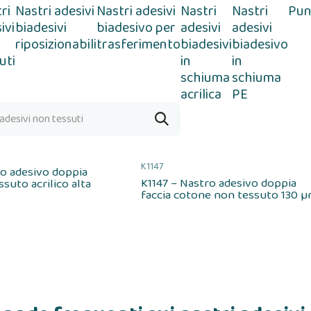
ri
Nastri adesivi
Nastri adesivi
Nastri
Nastri
Punt
ivi
biadesivi
biadesivo per
adesivi
adesivi
riposizionabili
trasferimento
biadesivi
biadesivo
uti
in
in
schiuma
schiuma
acrilica
PE
K1147
ro adesivo doppia
K1147 – Nastro adesivo doppia
ssuto acrilico alta
faccia cotone non tessuto 130 