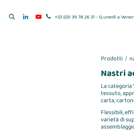
Passa al contenuto
+33 (0)1 39 78 26 31 - (Lunedì a Venerd
Distributori di ad
Prodotti
n
Nastri a
La categoria 
tessuto, appr
carta, cartone
Flessibili, e
varietà di su
assemblaggio 