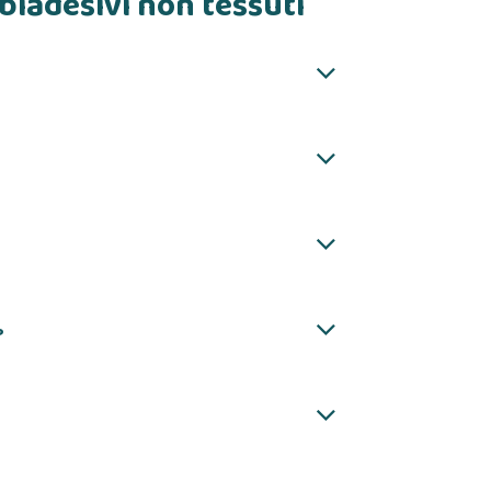
biadesivi non tessuti
?