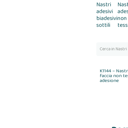
Nastri
Nast
adesivi
ades
biadesivi
non
sottili
tess
K1144 – Nast
faccia non te
adesione