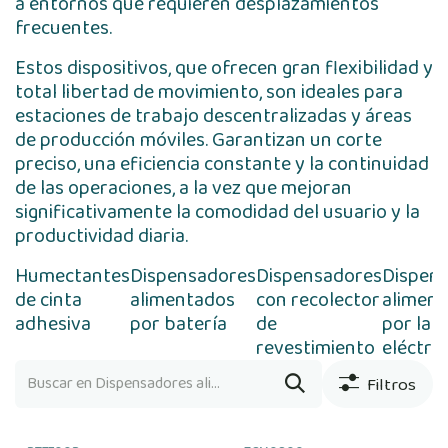
a entornos que requieren desplazamientos
frecuentes.
Estos dispositivos, que ofrecen gran flexibilidad y
total libertad de movimiento, son ideales para
estaciones de trabajo descentralizadas y áreas
de producción móviles. Garantizan un corte
preciso, una eficiencia constante y la continuidad
de las operaciones, a la vez que mejoran
significativamente la comodidad del usuario y la
productividad diaria.
Humectantes
Dispensadores
Dispensadores
Dispen
de cinta
alimentados
con recolector
alimen
adhesiva
por batería
de
por la r
revestimiento
eléctric
Filtros