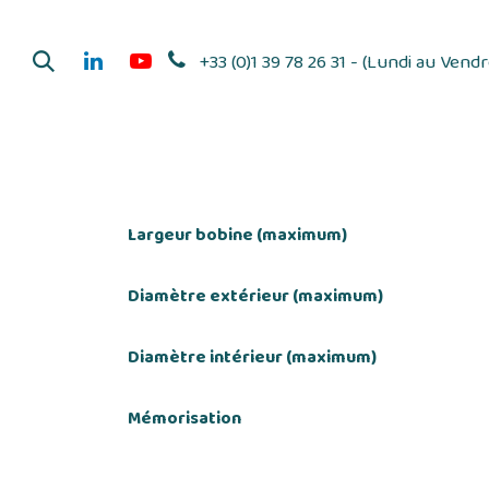
Se rendre au contenu
+33 (0)1 39 78 26 31 - (Lundi au Vend
Dérouleurs d'adhés
Largeur bobine (maximum)
Diamètre extérieur (maximum)
Diamètre intérieur (maximum)
Mémorisation