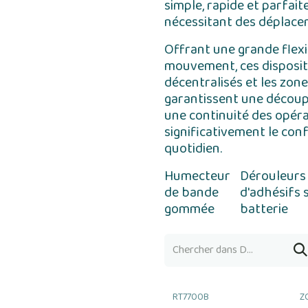
simple, rapide et parfa
nécessitant des déplace
Offrant une grande flexib
mouvement, ces dispositi
décentralisés et les zone
garantissent une découpe
une continuité des opéra
significativement le confo
quotidien.
Humecteur
Dérouleurs
de bande
d'adhésifs 
gommée
batterie
RT7700B
Z