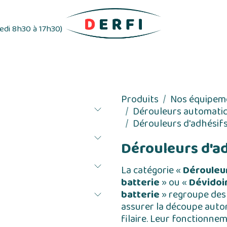
redi 8h30 à 17h30)
ifs
Distributeurs d'étiquettes
Rubans adhés
Produits
Nos équipem
Dérouleurs automatiq
Dérouleurs d'adhésifs
Dérouleurs d'ad
La catégorie «
Dérouleur
batterie
» ou «
Dévidoi
batterie
» regroupe des
assurer la découpe auto
filaire. Leur fonctionn