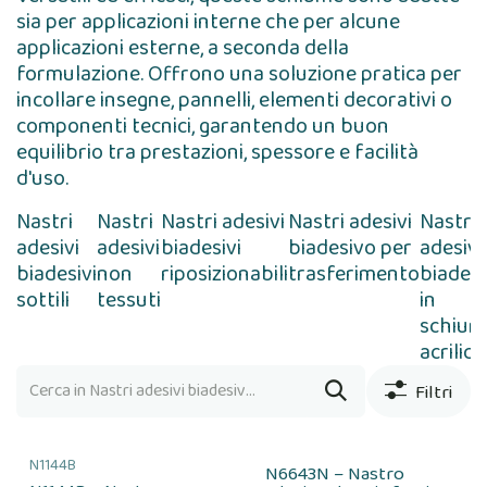
sia per applicazioni interne che per alcune
applicazioni esterne, a seconda della
formulazione. Offrono una soluzione pratica per
incollare insegne, pannelli, elementi decorativi o
componenti tecnici, garantendo un buon
equilibrio tra prestazioni, spessore e facilità
d'uso.
Nastri
Nastri
Nastri adesivi
Nastri adesivi
Nastri
adesivi
adesivi
biadesivi
biadesivo per
adesivi
biadesivi
non
riposizionabili
trasferimento
biadesi
sottili
tessuti
in
schium
acrilica
Filtri
N1144B
N6643N – Nastro