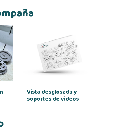
compaña
en
Vista desglosada y
soportes de videos
o