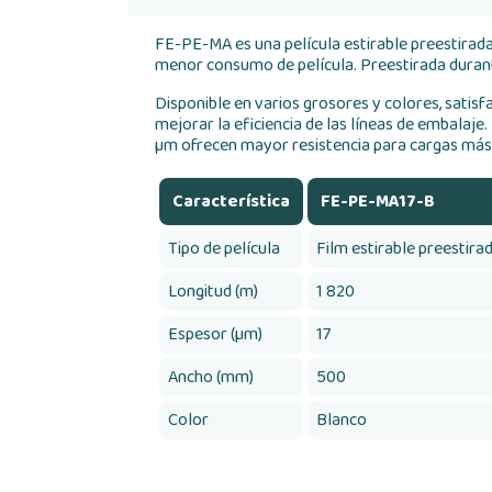
FE-PE-MA es una película estirable preestirada
menor consumo de película. Preestirada durante
Disponible en varios grosores y colores, satisf
mejorar la eficiencia de las líneas de embalaj
µm ofrecen mayor resistencia para cargas más 
Característica
FE-PE-MA17-B
Tipo de película
Film estirable preestir
Longitud (m)
1 820
Espesor (µm)
17
Ancho (mm)
500
Color
Blanco