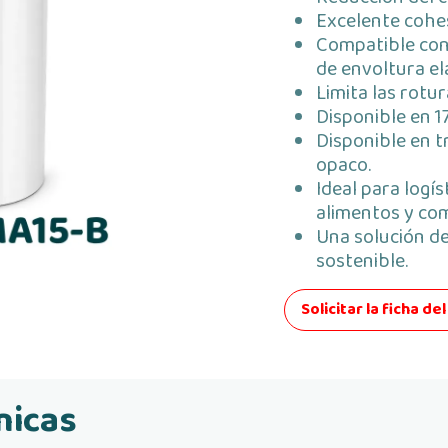
Excelente cohes
Compatible con
de envoltura elá
Limita las rotur
Disponible en 1
Disponible en t
opaco.
Ideal para logís
alimentos y com
Una solución de
sostenible.
Solicitar la ficha d
nicas