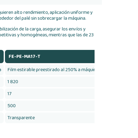
uieren alto rendimiento, aplicación uniforme y
ededor del palé sin sobrecargar la máquina.
ilización de la carga, asegurar los envíos y
petitivas y homogéneas, mientras que las de 23
FE-PE-MA17-T
FE-PE-MA23-
a
Film estirable preestirado al 250% a máquina
Film estirable p
1 820
1 350
17
23
500
500
Transparente
Blanco