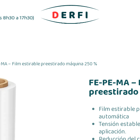
es 8h30 a 17h30)
vo
Distribuidores de etiquetas
Cintas adhes
MA – Film estirable preestirado máquina 250 %
FE-PE-MA – 
preestirado
Film estirable 
automática
Tensión establ
aplicación.
Reducción del 