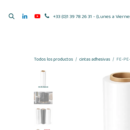
Ir al contenido
+33 (0)1 39 78 26 31 - (Lunes a Viern
Distribuidores de adhesi
Todos los productos
cintas adhesivas
FE-PE-