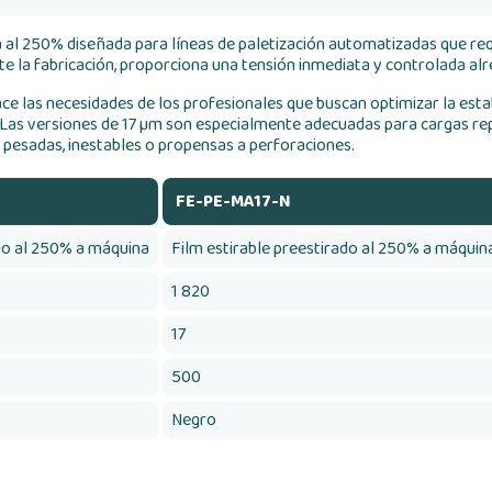
 al 250% diseñada para líneas de paletización automatizadas que req
 la fabricación, proporciona una tensión inmediata y controlada alr
ace las necesidades de los profesionales que buscan optimizar la estab
e. Las versiones de 17 µm son especialmente adecuadas para cargas re
pesadas, inestables o propensas a perforaciones.
FE-PE-MA17-N
ado al 250% a máquina
Film estirable preestirado al 250% a máquin
1 820
17
500
Negro