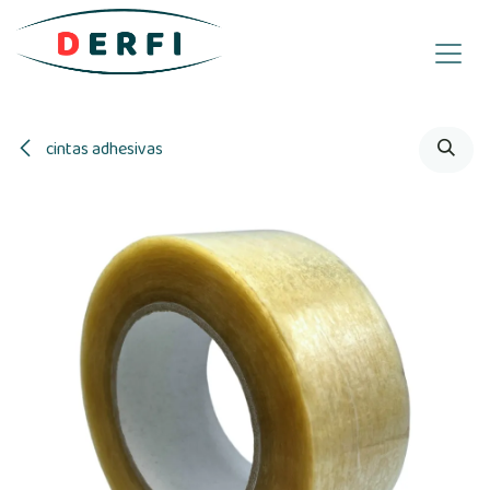
Ir al contenido
cintas adhesivas