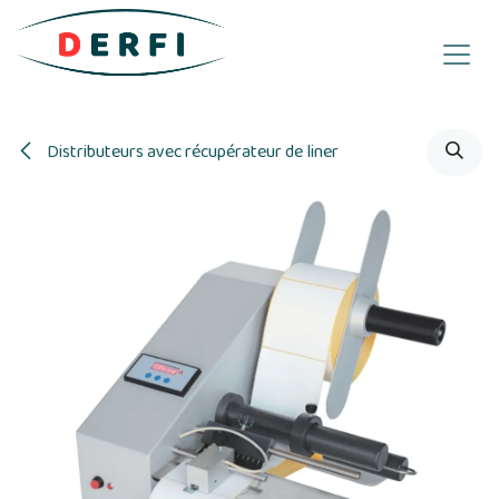
Se rendre au contenu
Distributeurs avec récupérateur de liner