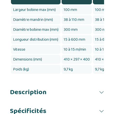
Largeur bobine max (mm)
100 mm
100 mm
Diamètre mandrin (mm)
38 à 110 mm
38 à 110 m
Diamètre bobine max (mm)
300 mm
300 mm
Longueur distribution (mm)
15 à 600 mm
15 à 600 
Vitesse
10 à 15 m/min
10 à 15 m/m
Dimensions (mm)
410 × 297 × 400
410 × 297 
Poids (kg)
9,7 kg
9,7 kg
Description
Spécificités