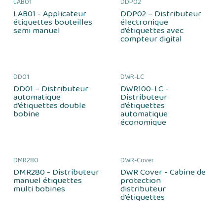
LAB01
DDP02
LAB01 - Applicateur
DDP02 – Distributeur
étiquettes bouteilles
électronique
semi manuel
d'étiquettes avec
compteur digital
DD01
DWR-LC
DD01 – Distributeur
DWR100-LC -
automatique
Distributeur
d'étiquettes double
d'étiquettes
bobine
automatique
économique
DMR280
DWR-Cover
DMR280 - Distributeur
DWR Cover - Cabine de
manuel étiquettes
protection
multi bobines
distributeur
d'étiquettes