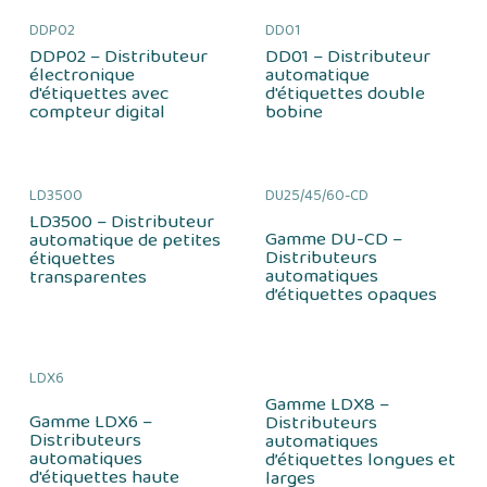
DDP02
DD01
DDP02 – Distributeur
DD01 – Distributeur
électronique
automatique
d'étiquettes avec
d'étiquettes double
compteur digital
bobine
LD3500
DU25/45/60-CD
LD3500 – Distributeur
Gamme DU-CD –
automatique de petites
Distributeurs
étiquettes
automatiques
transparentes
d’étiquettes opaques
LDX6
Gamme LDX8 –
Gamme LDX6 –
Distributeurs
Distributeurs
automatiques
automatiques
d’étiquettes longues et
d'étiquettes haute
larges