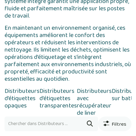
système intégré garantit une application propre,
fluide et parfaitement maîtrisée sur les postes
de travail.
En maintenant un environnement organisé, ces
équipements améliorent le confort des
opérateurs et réduisent les interventions de
nettoyage. Ils limitent les déchets, optimisent les
opérations d’étiquetage et s’intègrent
parfaitement aux environnements industriels, où
propreté, efficacité et productivité sont
essentielles au quotidien.
Distributeurs
Distributeurs
Distributeurs
Distribut
d'étiquettes
d'étiquettes
avec
sur batte
opaques
transparentes
récupérateur
de liner
Filtres