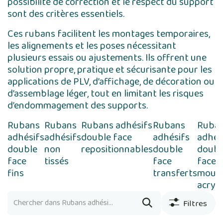
possibilité de correction et le respect du support
sont des critères essentiels.
Ces rubans facilitent les montages temporaires,
les alignements et les poses nécessitant
plusieurs essais ou ajustements. Ils offrent une
solution propre, pratique et sécurisante pour les
applications de PLV, d’affichage, de décoration ou
d’assemblage léger, tout en limitant les risques
d’endommagement des supports.
Rubans
Rubans
Rubans adhésifs
Rubans
Ruba
adhésifs
adhésifs
double face
adhésifs
adhés
double
non
repositionnables
double
doubl
face
tissés
face
face
fins
transferts
mous
acryl
Filtres