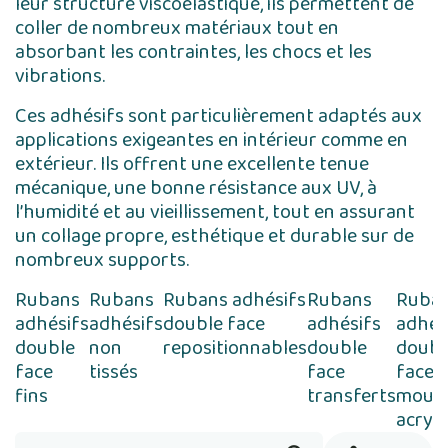
leur structure viscoélastique, ils permettent de
coller de nombreux matériaux tout en
absorbant les contraintes, les chocs et les
vibrations.
Ces adhésifs sont particulièrement adaptés aux
applications exigeantes en intérieur comme en
extérieur. Ils offrent une excellente tenue
mécanique, une bonne résistance aux UV, à
l’humidité et au vieillissement, tout en assurant
un collage propre, esthétique et durable sur de
nombreux supports.
Rubans
Rubans
Rubans adhésifs
Rubans
Ruba
adhésifs
adhésifs
double face
adhésifs
adhés
double
non
repositionnables
double
doubl
face
tissés
face
face
fins
transferts
mous
acryl