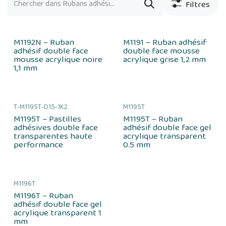
Filtres
M1192N – Ruban
M1191 – Ruban adhésif
adhésif double face
double face mousse
mousse acrylique noire
acrylique grise 1,2 mm
1,1 mm
T-M1195T-D15-1K2
M1195T
M1195T – Pastilles
M1195T – Ruban
adhésives double face
adhésif double face gel
transparentes haute
acrylique transparent
performance
0.5 mm
M1196T
M1196T – Ruban
adhésif double face gel
acrylique transparent 1
mm