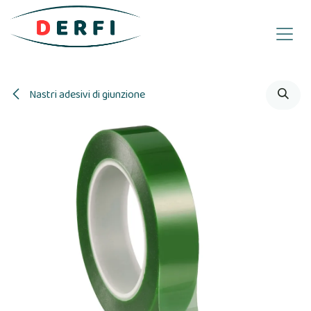
Passa al contenuto
Nastri adesivi di giunzione