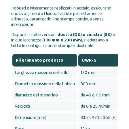
Robusti e interamente realizzati in acciaio, assicurano
uno svolgimento fluido, stabile e perfettamente
allineato, garantendo una stampa continua senza
interruzioni.
Disponibili nelle versioni
destra (DX) o sinistra (SX)
e
in due larghezze (
130 mm e 230 mm
), si adattano a
tutte le configurazioni di stampa industriale.
Riferimento prodotto
UWR-S
U
Larghezza massima del rullo
130 mm
23
Diametro massimo della bobina
300 mm
30
diametro del mandrino
da 40 a 110 mm
da 
Velocità
da 0 a 25 m/min
da 
Dimensioni (mm)
335 × 470 × 365 (H)
463
Peso
12 kg
15 