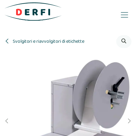
Passa al contenuto
Svolgitori e riavvolgitori di etichette