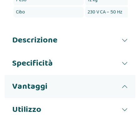
Cibo
230 V CA – 50 Hz
230
Descrizione
Specificità
Vantaggi
Utilizzo