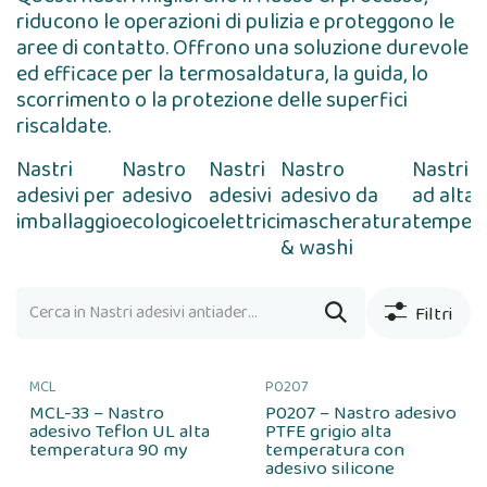
riducono le operazioni di pulizia e proteggono le
aree di contatto. Offrono una soluzione durevole
ed efficace per la termosaldatura, la guida, lo
scorrimento o la protezione delle superfici
riscaldate.
Nastri
Nastro
Nastri
Nastro
Nastri 
adesivi per
adesivo
adesivi
adesivo da
ad alta
imballaggio
ecologico
elettrici
mascheratura
temper
& washi
Filtri
MCL
P0207
MCL-33 – Nastro
P0207 – Nastro adesivo
adesivo Teflon UL alta
PTFE grigio alta
temperatura 90 my
temperatura con
adesivo silicone