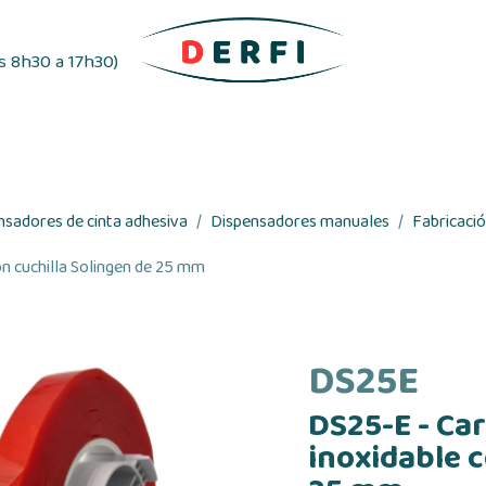
es 8h30 a 17h30)
vo
Distribuidores de etiquetas
Cintas adhes
nsadores de cinta adhesiva
Dispensadores manuales
Fabricaci
on cuchilla Solingen de 25 mm
DS25E
DS25-E - Ca
inoxidable c