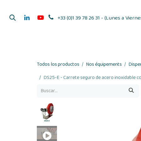
Ir al contenido
+33 (0)1 39 78 26 31 - (Lunes a Viern
Distribuidores de adhesi
Todos los productos
Nos équipements
Dispe
DS25-E - Carrete seguro de acero inoxidable c