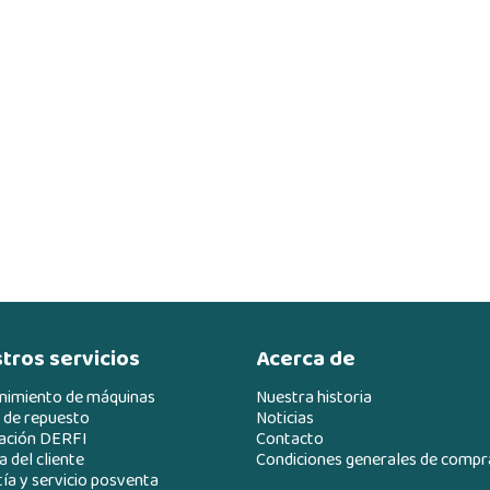
tros servicios
Acerca de
nimiento de máquinas
Nuestra historia
 de repuesto
Noticias
ación DERFI
Contacto
 del cliente
Condiciones generales de compr
ía y servicio posventa