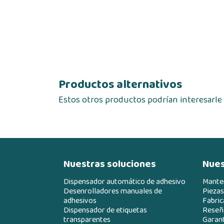
Productos alternativos
Estos otros productos podrían interesarle
Nuestras soluciones
Nues
Dispensador automático de adhesivo
Mante
Desenrolladores manuales de
Piezas
adhesivos
Fabric
Dispensador de etiquetas
Reseña
transparentes
Garant