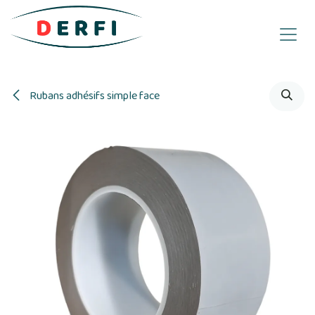
Se rendre au contenu
Rubans adhésifs simple face