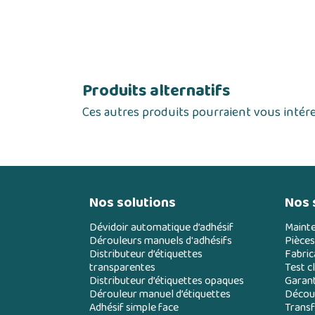
Produits alternatifs
Ces autres produits pourraient vous intér
Nos solutions
Nos 
Dévidoir automatique d’adhésif
Maint
Dérouleurs manuels d'adhésifs
Pièces
Distributeur d’étiquettes
Fabric
transparentes
Test cl
Distributeur d’étiquettes opaques
Garant
Dérouleur manuel d’étiquettes
Découp
Adhésif simple face
Transf