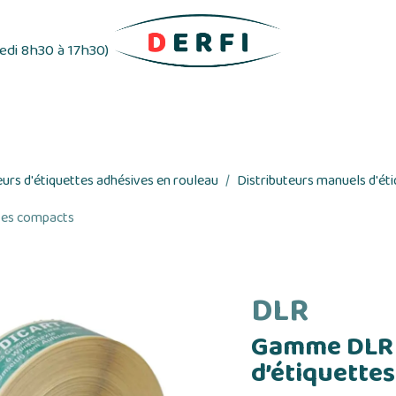
redi 8h30 à 17h30)
ifs
Distributeurs d'étiquettes
Rubans adhés
eurs d'étiquettes adhésives en rouleau
Distributeurs manuels d'ét
tes compacts
DLR
Gamme DLR 
d’étiquette