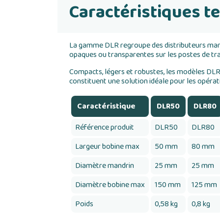
Caractéristiques t
La gamme DLR regroupe des distributeurs manuel
opaques ou transparentes sur les postes de tra
Compacts, légers et robustes, les modèles DLR
constituent une solution idéale pour les opérat
Caractéristique
DLR50
DLR80
Référence produit
DLR50
DLR80
Largeur bobine max
50 mm
80 mm
Diamètre mandrin
25 mm
25 mm
Diamètre bobine max
150 mm
125 mm
Poids
0,58 kg
0,8 kg