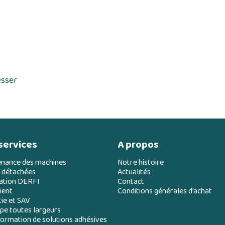
esser
services
A propos
enance des machines
Notre histoire
 détachées
Actualités
ation DERFI
Contact
ient
Conditions générales d’achat
ie et SAV
e toutes largeurs
ormation de solutions adhésives