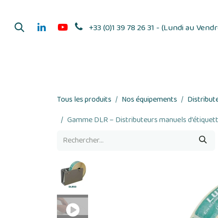
Se rendre au contenu
+33 (0)1 39 78 26 31 - (Lundi au Vend
Dérouleurs d'adhés
Tous les produits
Nos équipements
Distribut
Gamme DLR – Distributeurs manuels d’étiquet