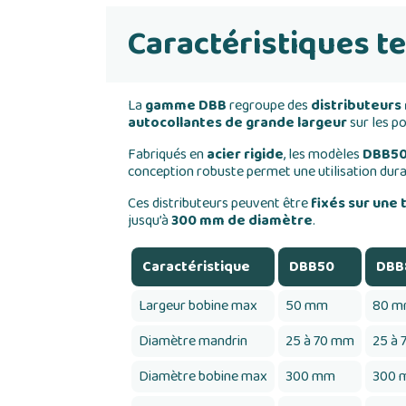
Caractéristiques t
La
gamme DBB
regroupe des
distributeurs
autocollantes de grande largeur
sur les p
Fabriqués en
acier rigide
, les modèles
DBB50
conception robuste permet une utilisation dura
Ces distributeurs peuvent être
fixés sur une 
jusqu’à
300 mm de diamètre
.
Caractéristique
DBB50
DBB
Largeur bobine max
50 mm
80 
Diamètre mandrin
25 à 70 mm
25 à
Diamètre bobine max
300 mm
300 