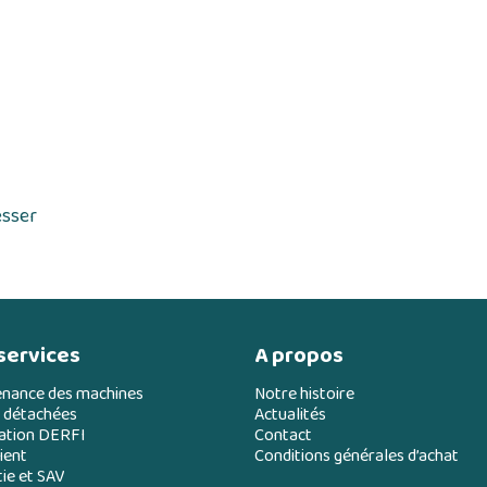
esser
services
A propos
enance des machines
Notre histoire
 détachées
Actualités
ation DERFI
Contact
ient
Conditions générales d’achat
ie et SAV