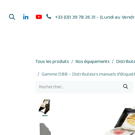
Se rendre au contenu
+33 (0)1 39 78 26 31 - (Lundi au Vend
Dérouleurs d'adhés
Tous les produits
Nos équipements
Distribut
Gamme DBB – Distributeurs manuels d’étiquette