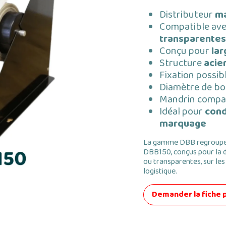
Distributeur
ma
Compatible av
transparentes
Conçu pour
lar
Structure
acie
Fixation possib
Diamètre de bo
Mandrin compa
Idéal pour
cond
marquage
La gamme DBB regroupe 
DBB150, conçus pour la d
ou transparentes, sur le
logistique.
Demander la fiche 