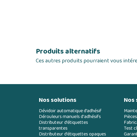
Produits alternatifs
Ces autres produits pourraient vous intér
Nos solutions
Nos 
Dévidoir automatique d’adhésif
Maint
Dérouleurs manuels d'adhésifs
Pièces
Distributeur d’étiquettes
Fabric
transparentes
Test cl
Distributeur d’étiquettes opaques
Garant