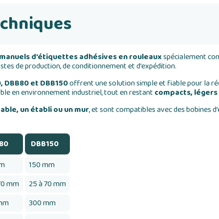
echniques
 manuels d’étiquettes adhésives en rouleaux
spécialement conç
ostes de production, de conditionnement et d’expédition.
, DBB80 et DBB150
offrent une solution simple et fiable pour la r
ble en environnement industriel, tout en restant
compacts, légers
table, un établi ou un mur
, et sont compatibles avec des bobines d
80
DBB150
mm
150 mm
 70 mm
25 à 70 mm
mm
300 mm