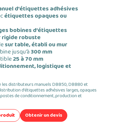
nuel d’étiquettes adhésives
ec
étiquettes opaques ou
ges bobines d’étiquettes
r rigide robuste
le
sur table, établi ou mur
bine jusqu’à
300 mm
tible
25 à 70 mm
itionnement, logistique et
les distributeurs manuels DBB50, DBB80 et
istribution d’étiquettes adhésives larges, opaques
s postes de conditionnement, production et
produit
Obtenir un devis