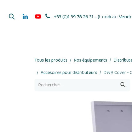
Se rendre au contenu
+33 (0)1 39 78 26 31 - (Lundi au Vend
Dérouleurs d'adhés
Tous les produits
Nos équipements
Distribut
Accesoires pour distributeurs
DWR Cover - Ca