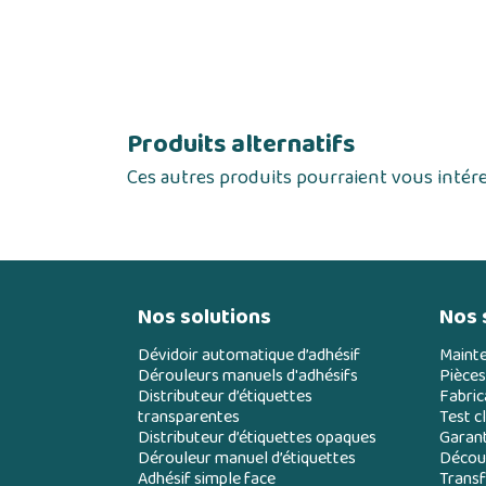
Produits alternatifs
Ces autres produits pourraient vous intér
Nos solutions
Nos 
Dévidoir automatique d’adhésif
Maint
Dérouleurs manuels d'adhésifs
Pièces
Distributeur d’étiquettes
Fabric
transparentes
Test cl
Distributeur d’étiquettes opaques
Garant
Dérouleur manuel d’étiquettes
Découp
Adhésif simple face
Transf