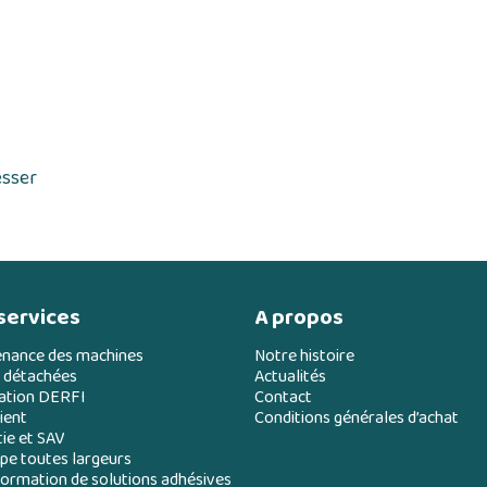
esser
services
A propos
enance des machines
Notre histoire
 détachées
Actualités
ation DERFI
Contact
ient
Conditions générales d’achat
ie et SAV
e toutes largeurs
ormation de solutions adhésives