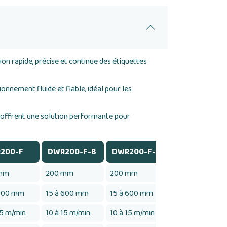
n rapide, précise et continue des étiquettes
onnement fluide et fiable, idéal pour les
et offrent une solution performante pour
200-F
DWR200-F-B
DWR200-F-C
DWR200-F-B
mm
200 mm
200 mm
200 mm
 600 mm
15 à 600 mm
15 à 600 mm
15 à 600 mm
15 m/min
10 à 15 m/min
10 à 15 m/min
10 à 15 m/min