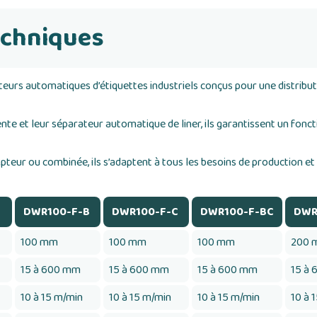
echniques
s automatiques d’étiquettes industriels conçus pour une distributio
nte et leur séparateur automatique de liner, ils garantissent un foncti
mpteur ou combinée, ils s’adaptent à tous les besoins de production 
DWR100-F-B
DWR100-F-C
DWR100-F-BC
DWR
100 mm
100 mm
100 mm
200 
15 à 600 mm
15 à 600 mm
15 à 600 mm
15 à
10 à 15 m/min
10 à 15 m/min
10 à 15 m/min
10 à 