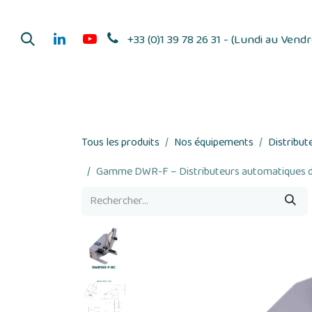
Se rendre au contenu
+33 (0)1 39 78 26 31 - (Lundi au Vend
Dérouleurs d'adhés
Tous les produits
Nos équipements
Distribut
Gamme DWR-F – Distributeurs automatiques d