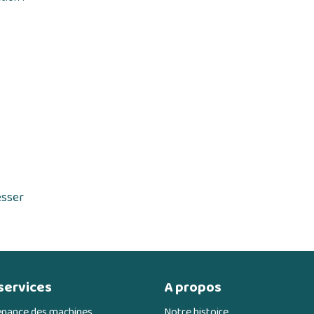
esser
services
A propos
enance des machines
Notre histoire