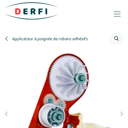
Se rendre au contenu
Applicateur à poignée de rubans adhésifs