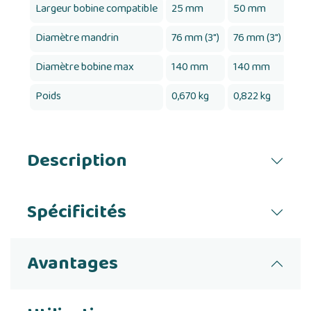
Largeur bobine compatible
25 mm
50 mm
75
Diamètre mandrin
76 mm (3")
76 mm (3")
76 
Diamètre bobine max
140 mm
140 mm
14
Poids
0,670 kg
0,822 kg
0,9
Description
Spécificités
Avantages