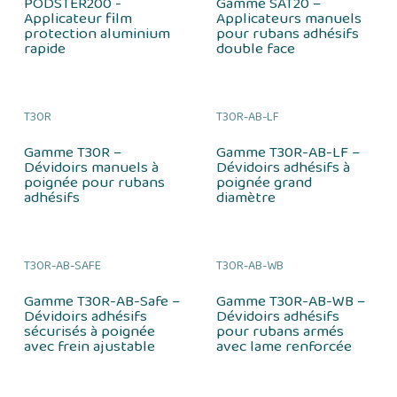
PODSTER200 -
Gamme SAT20 –
Applicateur film
Applicateurs manuels
protection aluminium
pour rubans adhésifs
rapide
double face
T30R
T30R-AB-LF
Gamme T30R –
Gamme T30R-AB-LF –
Dévidoirs manuels à
Dévidoirs adhésifs à
poignée pour rubans
poignée grand
adhésifs
diamètre
T30R-AB-SAFE
T30R-AB-WB
Gamme T30R-AB-Safe –
Gamme T30R-AB-WB –
Dévidoirs adhésifs
Dévidoirs adhésifs
sécurisés à poignée
pour rubans armés
avec frein ajustable
avec lame renforcée