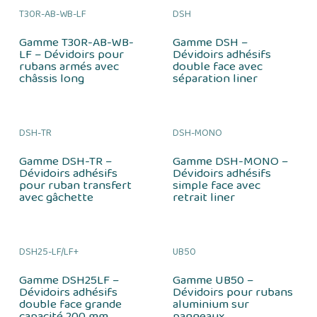
T30R-AB-WB-LF
DSH
Gamme T30R-AB-WB-
Gamme DSH –
LF – Dévidoirs pour
Dévidoirs adhésifs
rubans armés avec
double face avec
châssis long
séparation liner
DSH-TR
DSH-MONO
Gamme DSH-TR –
Gamme DSH-MONO –
Dévidoirs adhésifs
Dévidoirs adhésifs
pour ruban transfert
simple face avec
avec gâchette
retrait liner
DSH25-LF/LF+
UB50
Gamme DSH25LF –
Gamme UB50 –
Dévidoirs adhésifs
Dévidoirs pour rubans
double face grande
aluminium sur
capacité 200 mm
panneaux