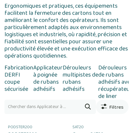
Ergonomiques et pratiques, ces équipements
facilitent la fermeture des cartons tout en
améliorant le confort des opérateurs. Ils sont
particulièrement adaptés aux environnements
logistiques et industriels, où rapidité, précision et
fiabilité sont essentielles pour assurer une
productivité élevée et une exécution efficace des
opérations quotidiennes.
Fabrication
Applicateur
Dérouleurs
Dérouleurs
DERFI
à poignée
multipistes de
de rubans
coupe
de rubans
rubans
adhésifs avec
sécurisée
adhésifs
adhésifs
récupérateur
de liner
Filtres
PODSTER200
SAT20