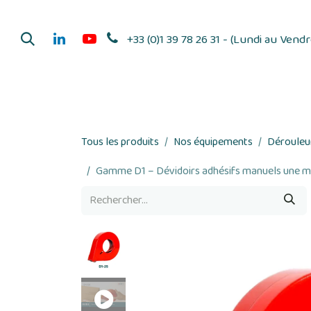
Se rendre au contenu
+33 (0)1 39 78 26 31 - (Lundi au Vend
Dérouleurs d'adhés
Tous les produits
Nos équipements
Dérouleur
Gamme D1 – Dévidoirs adhésifs manuels une ma