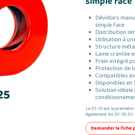
simple face
Dévidoirs manu
simple face
Distribution sim
Utilisation à u
Structure méta
Lame crantée e
Frein intégré p
Protection de l
Compatibles av
Disponibles en 1
Solution idéale
conditionneme
Le D1-15 est la premièr
également les D1-19, D1-
Demander la fiche 