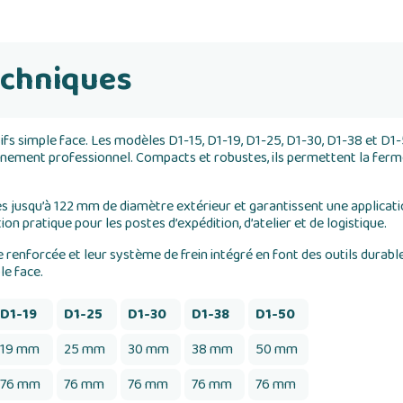
echniques
s simple face. Les modèles D1-15, D1-19, D1-25, D1-30, D1-38 et D1-
onnement professionnel. Compacts et robustes, ils permettent la ferme
 jusqu’à 122 mm de diamètre extérieur et garantissent une applicatio
tion pratique pour les postes d’expédition, d’atelier et de logistique.
 renforcée et leur système de frein intégré en font des outils durab
le face.
D1-19
D1-25
D1-30
D1-38
D1-50
19 mm
25 mm
30 mm
38 mm
50 mm
76 mm
76 mm
76 mm
76 mm
76 mm