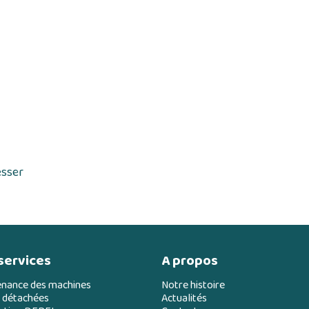
esser
services
A propos
enance des machines
Notre histoire
 détachées
Actualités