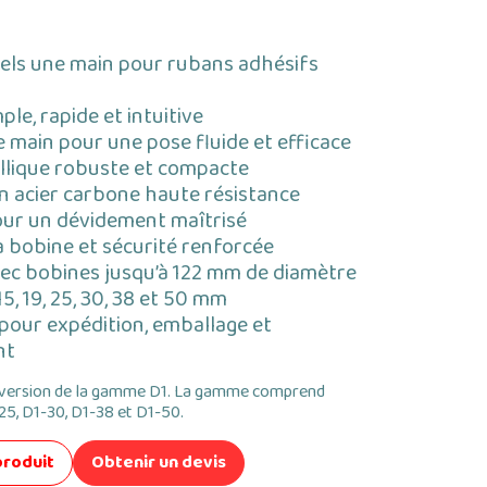
els une main pour rubans adhésifs
ple, rapide et intuitive
ne main pour une pose fluide et efficace
llique robuste et compacte
n acier carbone haute résistance
our un dévidement maîtrisé
a bobine et sécurité renforcée
ec bobines jusqu’à 122 mm de diamètre
5, 19, 25, 30, 38 et 50 mm
 pour expédition, emballage et
nt
e version de la gamme D1. La gamme comprend
25, D1-30, D1-38 et D1-50.
produit
Obtenir un devis