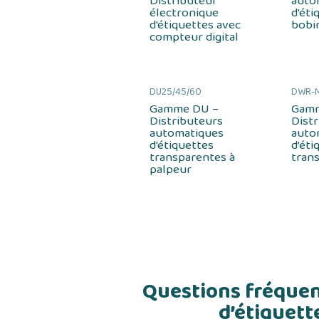
Distributeur
auto
électronique
d'éti
d'étiquettes avec
bobi
compteur digital
DU25/45/60
DWR-
Gamme DU –
Gam
Distributeurs
Dist
automatiques
auto
d'étiquettes
d’éti
transparentes à
tran
palpeur
Questions fréquent
d’étiquett