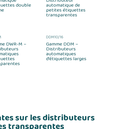
matique
Distributeur
quettes double
automatique de
ne
petites étiquettes
transparentes
M
DDM10/16
me DWR-M –
Gamme DDM –
ributeurs
Distributeurs
matiques
automatiques
quettes
d’étiquettes larges
sparentes
es sur les distributeurs
es transparentes