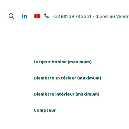
Se rendre au contenu
+33 (0)1 39 78 26 31 - (Lundi au Vend
Dérouleurs d'adhés
Largeur bobine (maximum)
Diamètre extérieur (maximum)
Diamètre intérieur (maximum)
Compteur