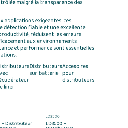
ntrôlée malgré la transparence des
 applications exigeantes, ces
 détection fiable et une excellente
 productivité, réduisent les erreurs
efficacement aux environnements
nstance et performance sont essentielles
ations.
istributeurs
Distributeurs
Accesoires
vec
sur batterie
pour
écupérateur
distributeurs
e liner
LD3500
 – Distributeur
LD3500 –