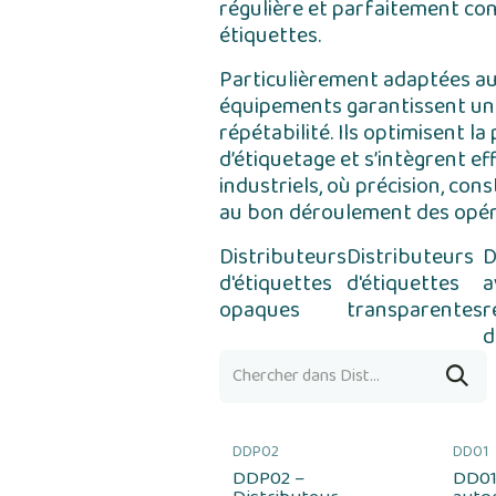
régulière et parfaitement co
étiquettes.
Particulièrement adaptées aux
équipements garantissent une
répétabilité. Ils optimisent la
d’étiquetage et s’intègrent 
industriels, où précision, co
au bon déroulement des opér
Distributeurs
Distributeurs
D
d'étiquettes
d'étiquettes
a
opaques
transparentes
r
d
DDP02
DD01
DDP02 –
DD01