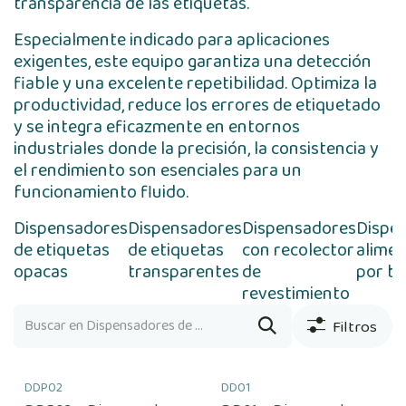
transparencia de las etiquetas.
Especialmente indicado para aplicaciones
exigentes, este equipo garantiza una detección
fiable y una excelente repetibilidad. Optimiza la
productividad, reduce los errores de etiquetado
y se integra eficazmente en entornos
industriales donde la precisión, la consistencia y
el rendimiento son esenciales para un
funcionamiento fluido.
Dispensadores
Dispensadores
Dispensadores
Dispe
de etiquetas
de etiquetas
con recolector
alime
opacas
transparentes
de
por ba
revestimiento
Filtros
DDP02
DD01