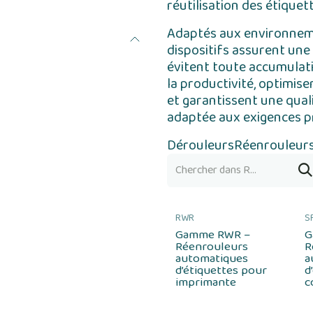
réutilisation des étiquett
Adaptés aux environnemen
dispositifs assurent une 
évitent toute accumulati
la productivité, optimise
et garantissent une qual
adaptée aux exigences p
Dérouleurs
Réenrouleur
RWR
S
Gamme RWR –
G
Réenrouleurs
R
automatiques
a
d’étiquettes pour
d
imprimante
c