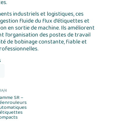
es.
ts industriels et logistiques, ces
gestion fluide du flux d’étiquettes et
on en sortie de machine. Ils améliorent
nt l’organisation des postes de travail
ité de bobinage constante, fiable et
rofessionnelles.
s
RA/4
amme SR –
éenrouleurs
utomatiques
’étiquettes
ompacts