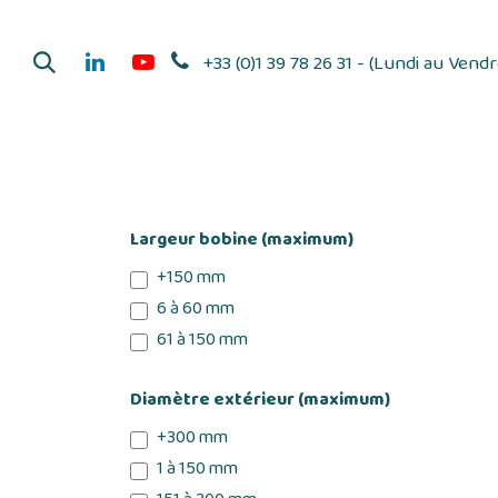
Se rendre au contenu
+33 (0)1 39 78 26 31 - (Lundi au Vend
Dérouleurs d'adhés
Largeur bobine (maximum)
+150 mm
6 à 60 mm
61 à 150 mm
Diamètre extérieur (maximum)
+300 mm
1 à 150 mm