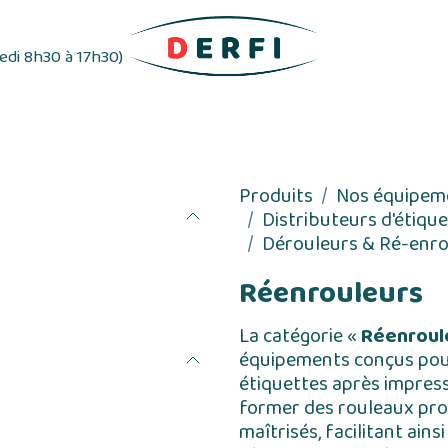
redi 8h30 à 17h30)
ifs
Distributeurs d'étiquettes
Rubans adhés
Produits
Nos équipem
Distributeurs d'étiqu
Dérouleurs & Ré-enro
Réenrouleurs
La catégorie «
Réenroul
équipements conçus pou
étiquettes après impress
former des rouleaux prop
maîtrisés, facilitant ains