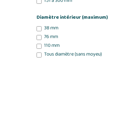
151 à 300 mm
Diamètre intérieur (maximum)
38 mm
76 mm
110 mm
Tous diamètre (sans moyeu)