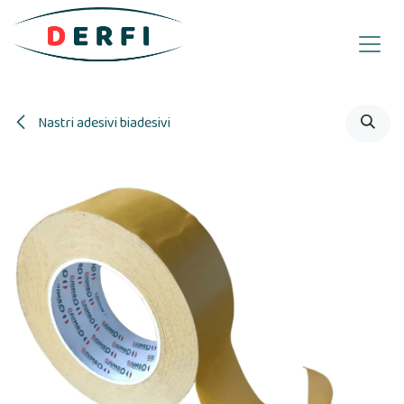
Passa al contenuto
Nastri adesivi biadesivi