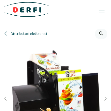
Passa al contenuto
Distributori elettronici