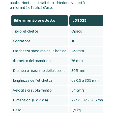
applicazioni industriali che richiedono velocità,
uniformità e facilità d'uso.
Riferimento prodotto
LD8025
L
Tipi di etichette
Opaco
O
Contatore
❌
❌
Larghezza massima della bobina
127 mm
1
diametro del mandrino
76 mm
7
Diametro massimo della bobina
305 mm
3
lunghezza dell'etichetta
da 0,5 a 305 mm
da
Velocità di svolgimento
5,1 cm/s
10
Dimensioni (L × P × A)
277 × 302 × 366 mm
27
Peso
3,5 kg
4 