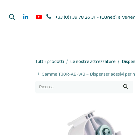
Passa al contenuto
+33 (0)1 39 78 26 31 - (Lunedì a Venerd
Distributori di ad
Tutti i prodotti
Le nostre attrezzature
Dispen
Gamma T30R-AB-WB – Dispenser adesivi per nas