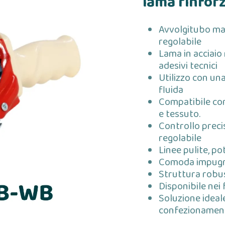
lama rinfor
Avvolgitubo man
regolabile
Lama in acciaio 
adesivi tecnici
Utilizzo con un
fluida
Compatibile con
e tessuto.
Controllo preci
regolabile
Linee pulite, po
Comoda impugn
Struttura robus
Disponibile ne
Soluzione ideale
confezionament