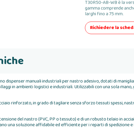
T30R50-AB-WB è la ver
gamma comprende anche T
larghi fino a 75 mm.
Richiedere la sche
niche
penser manuali industriali per nastro adesivo, dotati di maniglia, 
llaggi in ambienti logistici e industriali. Utilizzabili con una sola man
ciaio rinforzato, in grado di tagliare senza sforzo tessuti spessi, nastr
 tensione del nastro (PVC, PP o tessuto) e di un robusto telaio in acci
una soluzione affidabile ed efficiente per i reparti di spedizione e 