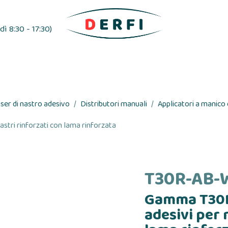
ì 8:30 - 17:30)
esivo
Distributori di etichette
Nastri adesivi
ser di nastro adesivo
Distributori manuali
Applicatori a manico d
tri rinforzati con lama rinforzata
T30R-AB-
Gamma T30R
adesivi per 