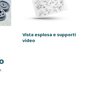
o
Vista esplosa e supporti
video
to
.