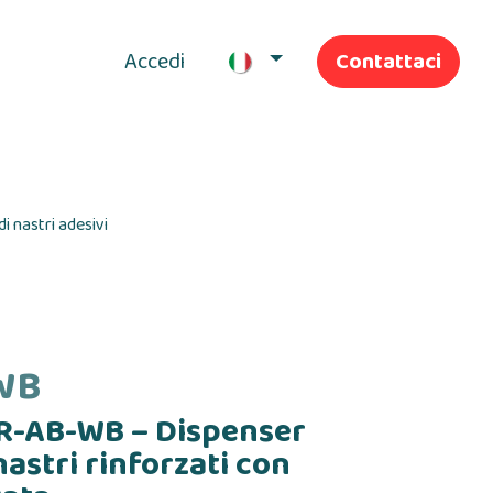
Accedi
Contattaci
I nostri servizi
i nastri adesivi
WB
-AB-WB – Dispenser
nastri rinforzati con