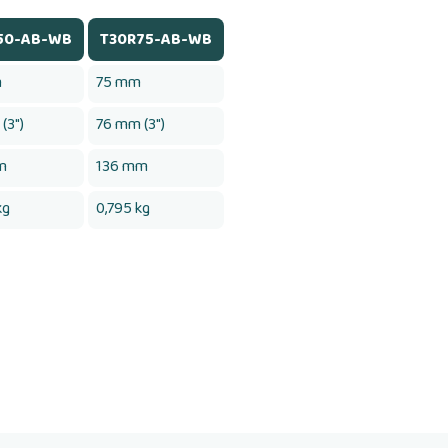
50-AB-WB
T30R75-AB-WB
m
75 mm
(3")
76 mm (3")
m
136 mm
kg
0,795 kg