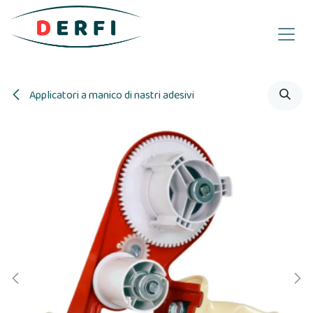
Passa al contenuto
Applicatori a manico di nastri adesivi