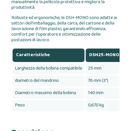
manualmente la pellicola protettiva e migliora la
produttività.
Robuste ed ergonomiche, le DSH-MONO sono adatte ai
settori dell'imballaggio, della carta, del cartone e della
lavorazione di film plastici, garantendo efficienza,
comfort per l'operatore e ottimizzazione delle
postazioni di lavoro.
Caratteristiche
DSH25-MONO
D
Larghezza della bobina compatibile
25 mm
5
diametro del mandrino
76 mm (3")
76
Diametro massimo della bobina
140 mm
1
Peso
0,670 kg
0,