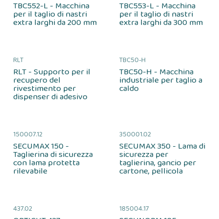
TBC552-L - Macchina
TBC553-L - Macchina
per il taglio di nastri
per il taglio di nastri
extra larghi da 200 mm
extra larghi da 300 mm
RLT
TBC50-H
RLT - Supporto per il
TBC50-H - Macchina
recupero del
industriale per taglio a
rivestimento per
caldo
dispenser di adesivo
150007.12
350001.02
SECUMAX 150 -
SECUMAX 350 - Lama di
Taglierina di sicurezza
sicurezza per
con lama protetta
taglierina, gancio per
rilevabile
cartone, pellicola
437.02
185004.17