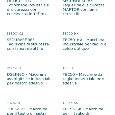
OPTICUT 437 -
SECUNORM 185 -
Tronchese industriale
Taglierina di sicurezza
di sicurezza con
MARTOR con lama
cuscinetto in Teflon
retrattile
383001.02
TBC50-HX
SECUBASE 383 -
TBC50-HX - Macchina
Taglierina di sicurezza
industriale per taglio a
con lama retrattile
caldo obliquo
DSE1NEO
TBC50
DSE1NEO - Macchina
TBC50 - Macchina da
avvolgitrice industriale
taglio industriale non
per nastro adesivo
adesiva
TBC52-RT
TBC55-SK
TBC52-RT - Macchina
TBC55-SK - Macchina
per il taglio di nastri
per il taglio di