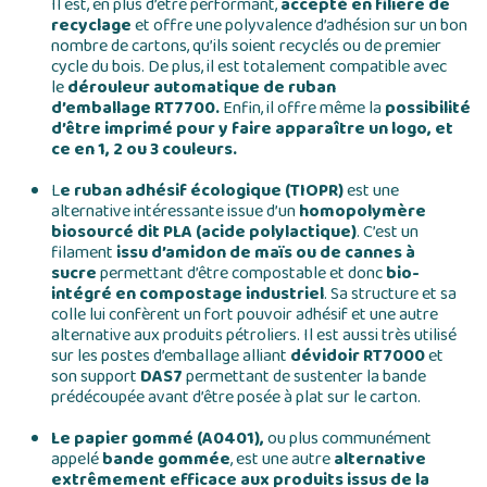
Il est, en plus d’être performant,
accepté en filière de
recyclage
et offre une polyvalence d’adhésion sur un bon
nombre de cartons, qu’ils soient recyclés ou de premier
cycle du bois. De plus, il est totalement compatible avec
le
dérouleur automatique de ruban
d’emballage RT7700
.
Enfin, il offre même la
possibilité
d’être imprimé pour y faire apparaître un logo, et
ce en 1, 2 ou 3 couleurs.
L
e ruban adhésif écologique (TIOPR)
est une
alternative intéressante issue d’un
homopolymère
biosourcé dit PLA (acide polylactique)
. C’est un
filament
issu d’amidon de maïs ou de cannes à
sucre
permettant d’être compostable et donc
bio-
intégré en compostage industriel
. Sa structure et sa
colle lui confèrent un fort pouvoir adhésif et une autre
alternative aux produits pétroliers. Il est aussi très utilisé
sur les postes d’emballage alliant
dévidoir
RT7000
et
son support
DAS7
permettant de sustenter la bande
prédécoupée avant d’être posée à plat sur le carton.
Le papier gommé (A0401),
ou plus communément
appelé
bande gommée
, est une autre
alternative
extrêmement efficace aux produits issus de la