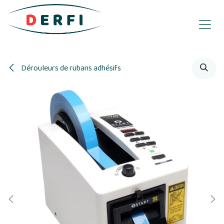
Se rendre au contenu
Dérouleurs de rubans adhésifs