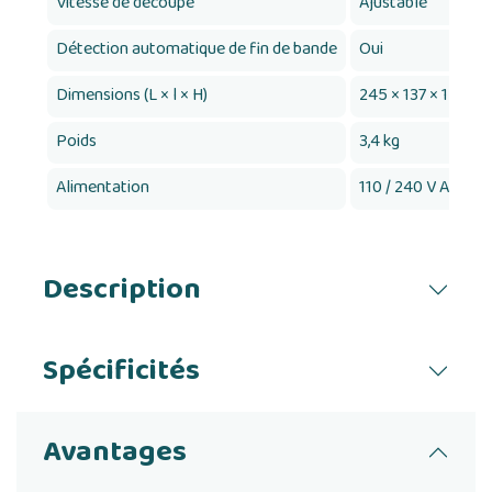
Vitesse de découpe
Ajustable
Détection automatique de fin de bande
Oui
Dimensions (L × l × H)
245 × 137 × 150 m
Poids
3,4 kg
Alimentation
110 / 240 V AC → 
Description
Spécificités
Avantages