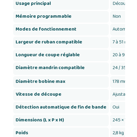
Usage principal
Découpe de 
Mémoire programmable
Non
Modes de fonctionnement
Automatiqu
Largeur de ruban compatible
7 à 51 mm
Longueur de coupe réglable
20 à 999 m
Diamètre mandrin compatible
24 / 35 / 7
Diamètre bobine max
178 mm
Vitesse de découpe
Ajustable
Détection automatique de fin de bande
Oui
Dimensions (L x P x H)
245 × 135 ×
Poids
2,8 kg