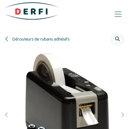
Se rendre au contenu
Dérouleurs de rubans adhésifs