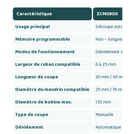
Caractéristique
ZCM0800
Usage principal
Découpe automatiqu
Mémoire programmable
Non – longueurs pr
Modes de fonctionnement
Dévidement autom
Largeur de ruban compatible
6 à 25 mm
Longueur de coupe
30 mm / 45 mm / 9
Diamètre du mandrin compatible
25 mm / 76 mm
Diamètre de bobine max.
135 mm
Type de coupe
Manuelle
Dévidement
Automatique