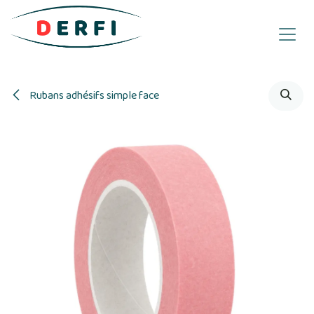
Se rendre au contenu
Rubans adhésifs simple face