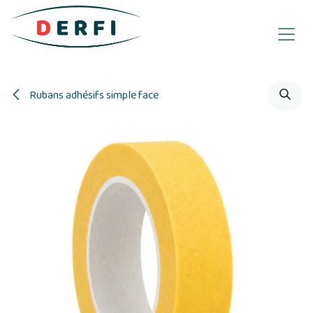
Se rendre au contenu
Rubans adhésifs simple face