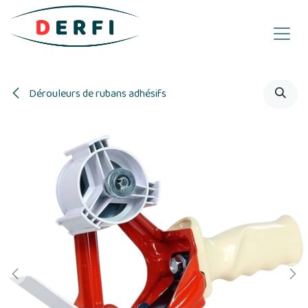
Se rendre au contenu
Dérouleurs de rubans adhésifs